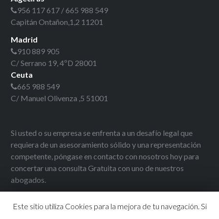
956 117 617 /
665 988 549
Capitán Ontañon,1,2 11201
Madrid
910 889 905
C/ Serrano 19, 4ºD 28001
Ceuta
665 988 549
C/ Manuel Olivenza ,5 51001
Si usted o su empresa se enfrenta a un desafío legal que
requiera de un asesoramiento sólido y una representación
competente, póngase en contacto con nosotros hoy para
concertar una consulta Gratuita con uno de nuestros
abogados.
Solicitar consulta
Este sitio utiliza Cookies para la mejora de tu navegación. Si